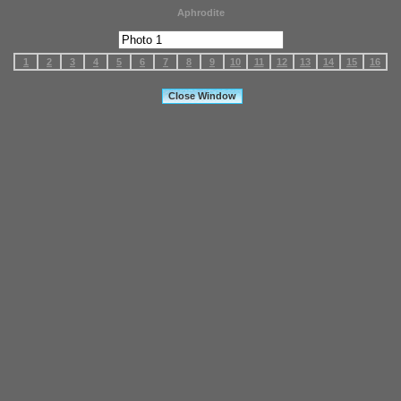
Aphrodite
1
2
3
4
5
6
7
8
9
10
11
12
13
14
15
16